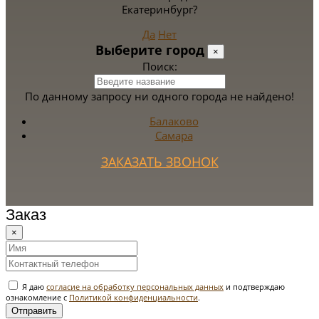
Екатеринбург?
Да
Нет
Выберите город
×
Поиск:
По данному запросу ни одного города не найдено!
Балаково
Самара
ЗАКАЗАТЬ ЗВОНОК
Заказ
×
Я даю
согласие на обработку персональных данных
и подтверждаю
ознакомление с
Политикой конфиденциальности
.
Отправить