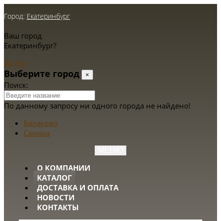
Город:
Екатеринбург
Ваш город
Екатеринбург?
Да
Нет
Выберите город
×
Поиск:
По данному запросу ни одного города не найдено!
Балаково
Самара
МЕНЮ
О КОМПАНИИ
КАТАЛОГ
ДОСТАВКА И ОПЛАТА
НОВОСТИ
КОНТАКТЫ