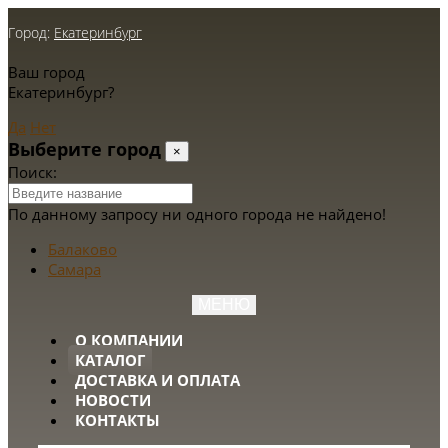
Город:
Екатеринбург
Ваш город
Екатеринбург?
Да
Нет
Выберите город
×
Поиск:
По данному запросу ни одного города не найдено!
Балаково
Самара
МЕНЮ
О КОМПАНИИ
КАТАЛОГ
ДОСТАВКА И ОПЛАТА
НОВОСТИ
КОНТАКТЫ