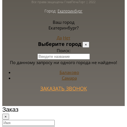
Все права защищены ГлавПечьТорг | 2022
Город:
Екатеринбург
Ваш город
Екатеринбург?
Да
Нет
Выберите город
×
Поиск:
По данному запросу ни одного города не найдено!
Балаково
Самара
ЗАКАЗАТЬ ЗВОНОК
Заказ
×