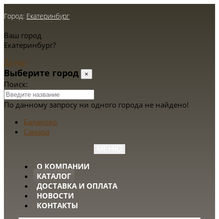
Город:
Екатеринбург
Ваш город
Екатеринбург?
Да
Нет
Выберите город
×
Поиск:
По данному запросу ни одного города не найдено!
Балаково
Самара
МЕНЮ
О КОМПАНИИ
КАТАЛОГ
ДОСТАВКА И ОПЛАТА
НОВОСТИ
КОНТАКТЫ