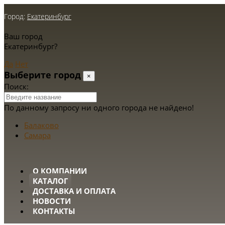
Город:
Екатеринбург
Ваш город
Екатеринбург?
Да
Нет
Выберите город
×
Поиск:
По данному запросу ни одного города не найдено!
Балаково
Самара
О КОМПАНИИ
КАТАЛОГ
ДОСТАВКА И ОПЛАТА
НОВОСТИ
КОНТАКТЫ