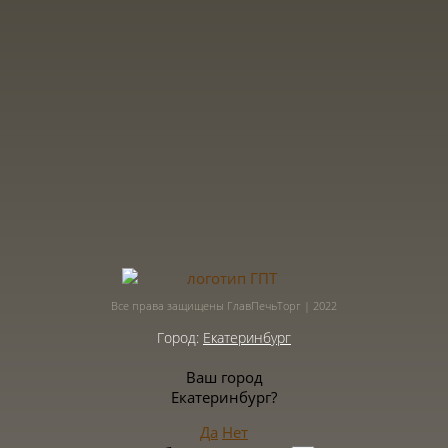
Все права защищены ГлавПечьТорг | 2022
Город:
Екатеринбург
Ваш город
Екатеринбург?
Да
Нет