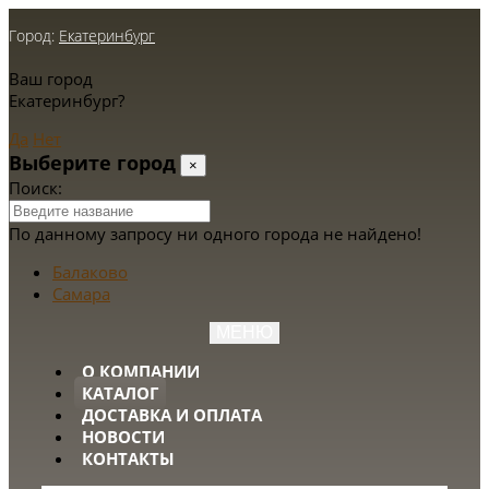
Город:
Екатеринбург
Ваш город
Екатеринбург?
Да
Нет
Выберите город
×
Поиск:
По данному запросу ни одного города не найдено!
Балаково
Самара
МЕНЮ
О КОМПАНИИ
КАТАЛОГ
ДОСТАВКА И ОПЛАТА
НОВОСТИ
КОНТАКТЫ