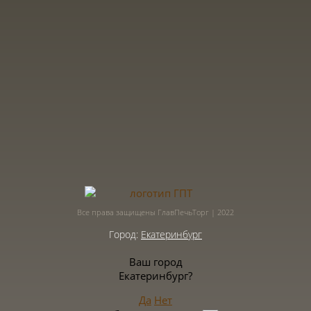
Все права защищены ГлавПечьТорг | 2022
Город:
Екатеринбург
Ваш город
Екатеринбург?
Да
Нет