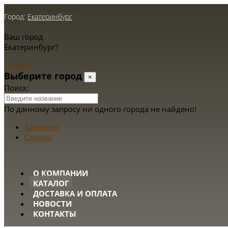
Город:
Екатеринбург
Ваш город
Екатеринбург?
Да
Нет
Выберите город
×
Поиск:
По данному запросу ни одного города не найдено!
Балаково
Самара
О КОМПАНИИ
КАТАЛОГ
ДОСТАВКА И ОПЛАТА
НОВОСТИ
КОНТАКТЫ