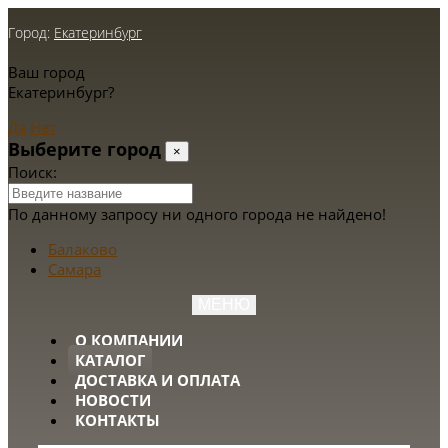
Город:
Екатеринбург
Ваш город
Екатеринбург?
Да
Нет
Выберите город
×
Поиск:
По данному запросу ни одного города не найдено!
Балаково
Самара
МЕНЮ
О КОМПАНИИ
КАТАЛОГ
ДОСТАВКА И ОПЛАТА
НОВОСТИ
КОНТАКТЫ