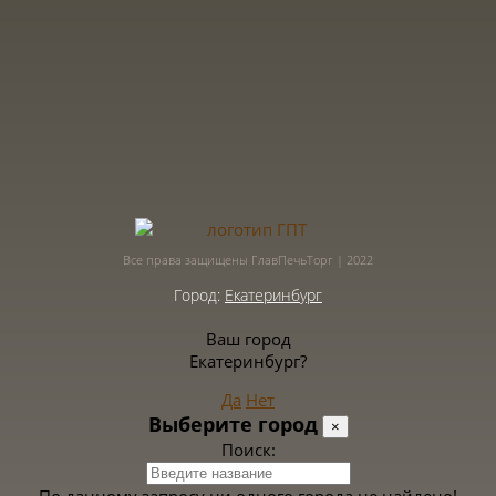
Все права защищены ГлавПечьТорг | 2022
Город:
Екатеринбург
Ваш город
Екатеринбург?
Да
Нет
Выберите город
×
Поиск: