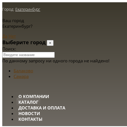
Город:
Екатеринбург
Ваш город
Екатеринбург?
Да
Нет
Выберите город
×
Поиск:
По данному запросу ни одного города не найдено!
Балаково
Самара
О КОМПАНИИ
КАТАЛОГ
ДОСТАВКА И ОПЛАТА
НОВОСТИ
КОНТАКТЫ