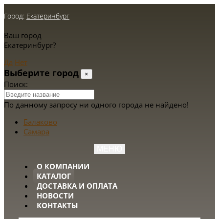
Город:
Екатеринбург
Ваш город
Екатеринбург?
Да
Нет
Выберите город
×
Поиск:
По данному запросу ни одного города не найдено!
Балаково
Самара
МЕНЮ
О КОМПАНИИ
КАТАЛОГ
ДОСТАВКА И ОПЛАТА
НОВОСТИ
КОНТАКТЫ