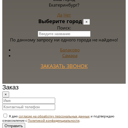
Екатеринбург?
Да
Нет
Выберите город
×
Поиск:
По данному запросу ни одного города не найдено!
Балаково
Самара
ЗАКАЗАТЬ ЗВОНОК
Заказ
×
Я даю
согласие на обработку персональных данных
и подтверждаю
ознакомление с
Политикой конфиденциальности
.
Отправить