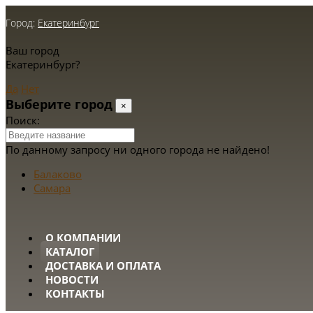
Город:
Екатеринбург
Ваш город
Екатеринбург?
Да
Нет
Выберите город
×
Поиск:
По данному запросу ни одного города не найдено!
Балаково
Самара
О КОМПАНИИ
КАТАЛОГ
ДОСТАВКА И ОПЛАТА
НОВОСТИ
КОНТАКТЫ