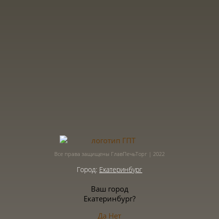
Все права защищены ГлавПечьТорг | 2022
Город:
Екатеринбург
Ваш город
Екатеринбург?
Да
Нет