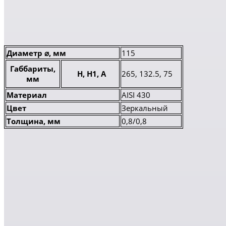
Диаметр ⌀, мм
115
Габбариты,
H, H1, A
265, 132.5, 75
мм
Материал
AISI 430
Цвет
Зеркальный
Толщина, мм
0,8/0,8