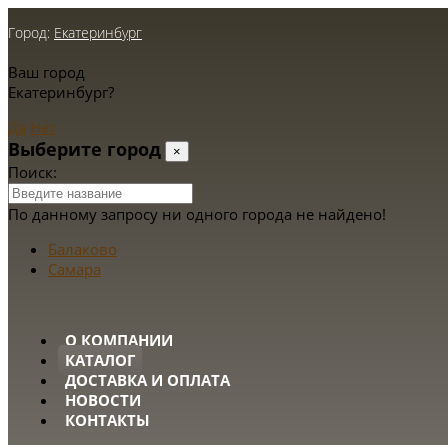
Город:
Екатеринбург
Ваш город
Екатеринбург?
Да
Нет
Выберите город
×
Поиск:
По данному запросу ни одного города не найдено!
Балаково
Самара
О КОМПАНИИ
КАТАЛОГ
ДОСТАВКА И ОПЛАТА
НОВОСТИ
КОНТАКТЫ