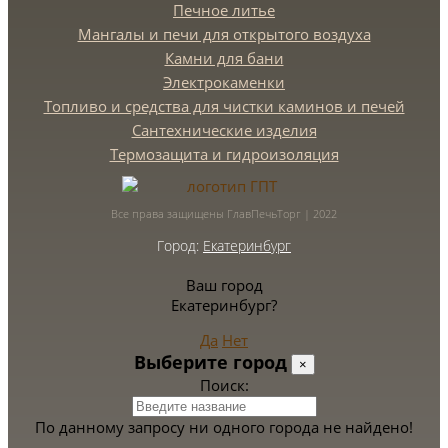
Печное литье
Мангалы и печи для открытого воздуха
Камни для бани
Электрокаменки
Топливо и средства для чистки каминов и печей
Сантехнические изделия
Термозащита и гидроизоляция
Все права защищены ГлавПечьТорг | 2022
Город:
Екатеринбург
Ваш город
Екатеринбург?
Да
Нет
Выберите город
×
Поиск:
По данному запросу ни одного города не найдено!