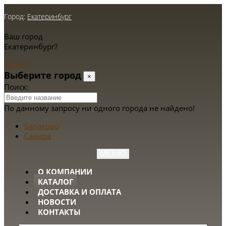
Город:
Екатеринбург
Ваш город
Екатеринбург?
Да
Нет
Выберите город
×
Поиск:
По данному запросу ни одного города не найдено!
Балаково
Самара
МЕНЮ
О КОМПАНИИ
КАТАЛОГ
ДОСТАВКА И ОПЛАТА
НОВОСТИ
КОНТАКТЫ