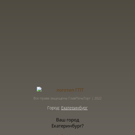
Все права защищены ГлавПечьТорг | 2022
Город:
Екатеринбург
Ваш город
Екатеринбург?