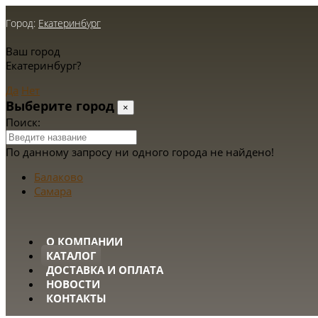
Город:
Екатеринбург
Ваш город
Екатеринбург?
Да
Нет
Выберите город
×
Поиск:
По данному запросу ни одного города не найдено!
Балаково
Самара
О КОМПАНИИ
КАТАЛОГ
ДОСТАВКА И ОПЛАТА
НОВОСТИ
КОНТАКТЫ