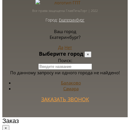
Все права защищены ГлавПечьТорг | 2022
Город:
Екатеринбург
Ваш город
Екатеринбург?
Да
Нет
Выберите город
×
Поиск:
По данному запросу ни одного города не найдено!
Балаково
Самара
ЗАКАЗАТЬ ЗВОНОК
Заказ
×