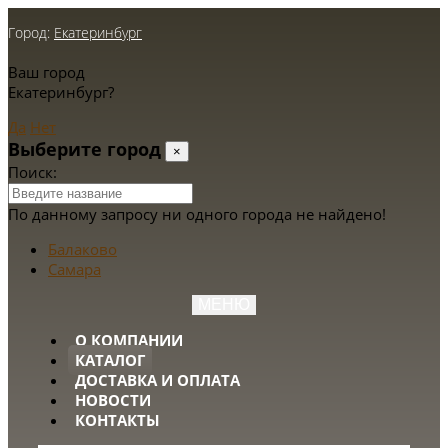
Город:
Екатеринбург
Ваш город
Екатеринбург?
Да
Нет
Выберите город
×
Поиск:
По данному запросу ни одного города не найдено!
Балаково
Самара
МЕНЮ
О КОМПАНИИ
КАТАЛОГ
ДОСТАВКА И ОПЛАТА
НОВОСТИ
КОНТАКТЫ