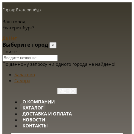
Город:
Екатеринбург
Ваш город
Екатеринбург?
Да
Нет
Выберите город
×
Поиск:
По данному запросу ни одного города не найдено!
Балаково
Самара
МЕНЮ
О КОМПАНИИ
КАТАЛОГ
ДОСТАВКА И ОПЛАТА
НОВОСТИ
КОНТАКТЫ