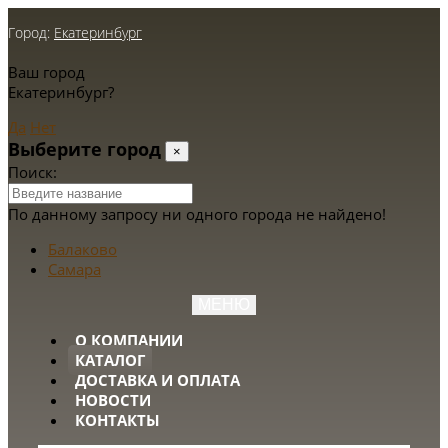
Город:
Екатеринбург
Ваш город
Екатеринбург?
Да
Нет
Выберите город
×
Поиск:
По данному запросу ни одного города не найдено!
Балаково
Самара
МЕНЮ
О КОМПАНИИ
КАТАЛОГ
ДОСТАВКА И ОПЛАТА
НОВОСТИ
КОНТАКТЫ