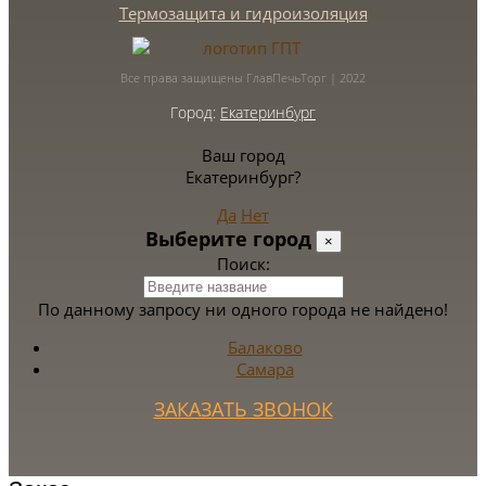
Термозащита и гидроизоляция
Все права защищены ГлавПечьТорг | 2022
Город:
Екатеринбург
Ваш город
Екатеринбург?
Да
Нет
Выберите город
×
Поиск:
По данному запросу ни одного города не найдено!
Балаково
Самара
ЗАКАЗАТЬ ЗВОНОК