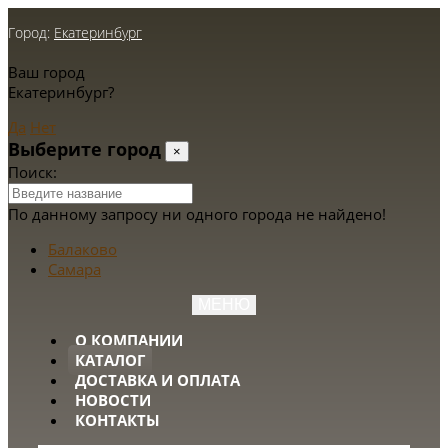
Город:
Екатеринбург
Ваш город
Екатеринбург?
Да
Нет
Выберите город
×
Поиск:
По данному запросу ни одного города не найдено!
Балаково
Самара
МЕНЮ
О КОМПАНИИ
КАТАЛОГ
ДОСТАВКА И ОПЛАТА
НОВОСТИ
КОНТАКТЫ