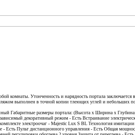
юбой комнаты. Утонченность и нарядность портала заключается 
уляжом выполнен в точной копии тлеющих углей и небольших п
нный Габаритные размеры портала: (Высота x Ширина x Глубина)
зависимый декоративный режим - Есть Встраивание электрическо
комплекте электроочаг - Majestic Lux S BL Технология имитации
е - Есть Пульт дистанционного управления - Есть Общая мощност
ней регулировки обогрева 2 уровня Защита от перегрева - Есть 