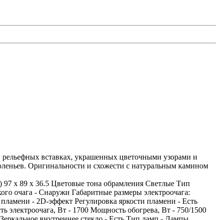
в рельефных вставках, украшенных цветочными узорами и
оленьев. Оригинальности и схожести с натуральным камином
 97 x 89 x 36.5 Цветовые тона обрамления Светлые Тип
го очага - Снаружи Габаритные размеры электроочага:
 пламени - 2D-эффект Регулировка яркости пламени - Есть
ь электроочага, Вт - 1700 Мощность обогрева, Вт - 750/1500
Зеркальное внутреннее стекло - Есть Тип ламп - Лампы