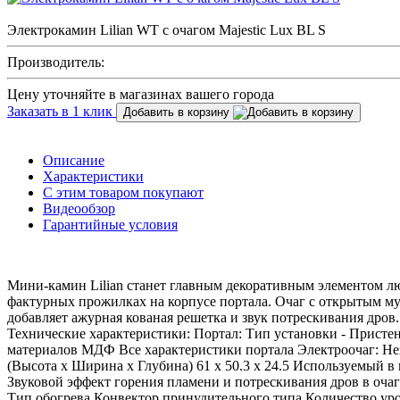
Электрокамин Lilian WT с очагом Majestic Lux BL S
Производитель:
Цену уточняйте в магазинах вашего города
Заказать в 1 клик
Добавить в корзину
Описание
Характеристики
С этим товаром покупают
Видеообзор
Гарантийные условия
Мини-камин Lilian станет главным декоративным элементом л
фактурных прожилках на корпусе портала. Очаг с открытым м
добавляет ажурная кованая решетка и звук потрескивания дров.
Технические характеристики: Портал: Тип установки - Присте
материалов МДФ Все характеристики портала Электроочаг: Не
(Высота x Ширина x Глубина) 61 x 50.3 x 24.5 Используемый в 
Звуковой эффект горения пламени и потрескивания дров в очаг
Тип обогрева Конвектор принудительного типа Количество уров