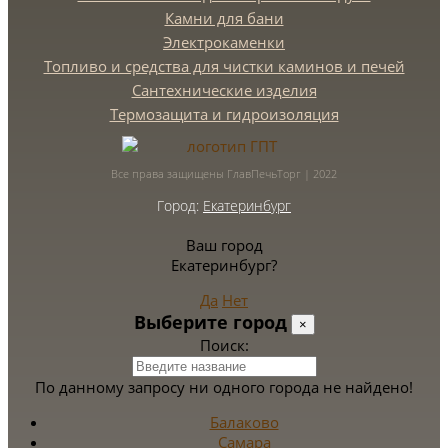
Камни для бани
Электрокаменки
Топливо и средства для чистки каминов и печей
Сантехнические изделия
Термозащита и гидроизоляция
Все права защищены ГлавПечьТорг | 2022
Город:
Екатеринбург
Ваш город
Екатеринбург?
Да
Нет
Выберите город
×
Поиск:
По данному запросу ни одного города не найдено!
Балаково
Самара