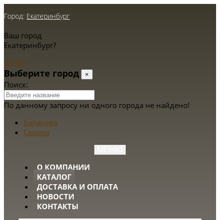
Город:
Екатеринбург
Ваш город
Екатеринбург?
Да
Нет
Выберите город
×
Поиск:
По данному запросу ни одного города не найдено!
Балаково
Самара
МЕНЮ
О КОМПАНИИ
КАТАЛОГ
ДОСТАВКА И ОПЛАТА
НОВОСТИ
КОНТАКТЫ