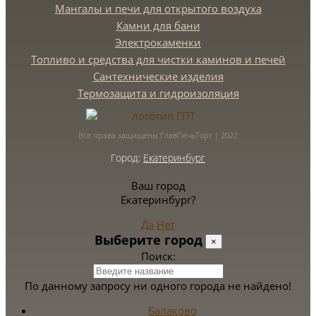
Мангалы и печи для открытого воздуха
Камни для бани
Электрокаменки
Топливо и средства для чистки каминов и печей
Сантехнические изделия
Термозащита и гидроизоляция
Все права защищены ГлавПечьТорг | 2022
Город:
Екатеринбург
Ваш город
Екатеринбург?
Да
Нет
Выберите город
×
Поиск:
По данному запросу ни одного города не найдено!
Балаково