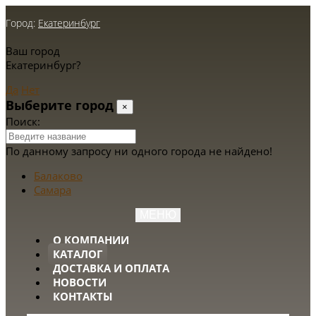
Город:
Екатеринбург
Ваш город
Екатеринбург?
Да
Нет
Выберите город
×
Поиск:
По данному запросу ни одного города не найдено!
Балаково
Самара
МЕНЮ
О КОМПАНИИ
КАТАЛОГ
ДОСТАВКА И ОПЛАТА
НОВОСТИ
КОНТАКТЫ