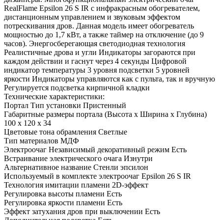
RealFlame Epsilon 26 S IR с инфракрасным обогревателем,
дистанционным управлением и звуковым эффектом
потрескивания дров. Данная модель имеет обогреватель
мощностью до 1,7 кВт, а также таймер на отключение (до 9
часов). Энергосберегающая светодиодная технология
Реалистичные дрова и угли Индикаторы загораются при
каждом действии и гаснут через 4 секунды Цифровой
индикатор температуры 3 уровня подсветки 5 уровней
яркости Индикаторы управляются как с пульта, так и вручную
Регулируется подсветка кирпичной кладки
Технические характеристики:
Портал Тип установки Пристенный
Габаритные размеры портала (Высота x Ширина x Глубина)
100 x 120 x 34
Цветовые тона обрамления Светлые
Тип материалов МДФ
Электроочаг Независимый декоративный режим Есть
Встраивание электрического очага Изнутри
Альтернативное название Стенли эпсилон
Используемый в комплекте электроочаг Epsilon 26 S IR
Технология имитации пламени 2D-эффект
Регулировка высоты пламени Есть
Регулировка яркости пламени Есть
Эффект затухания дров при выключении Есть