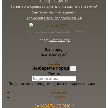
Электрокаменки
Топливо и средства для чистки каминов и печей
Сантехнические изделия
Термозащита и гидроизоляция
Все права защищены ГлавПечьТорг | 2022
Город:
Екатеринбург
Ваш город
Екатеринбург?
Да
Нет
Выберите город
×
Поиск:
По данному запросу ни одного города не найдено!
Балаково
Самара
ЗАКАЗАТЬ ЗВОНОК