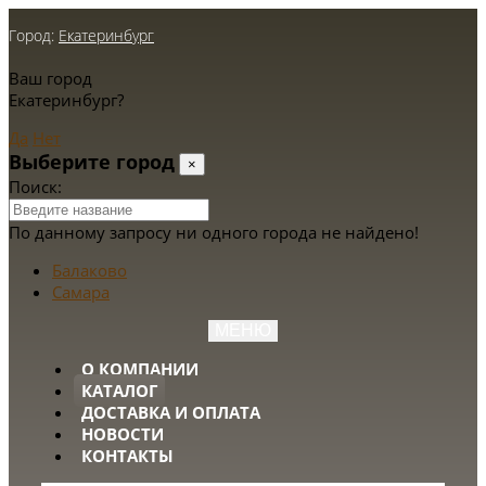
Город:
Екатеринбург
Ваш город
Екатеринбург?
Да
Нет
Выберите город
×
Поиск:
По данному запросу ни одного города не найдено!
Балаково
Самара
МЕНЮ
О КОМПАНИИ
КАТАЛОГ
ДОСТАВКА И ОПЛАТА
НОВОСТИ
КОНТАКТЫ