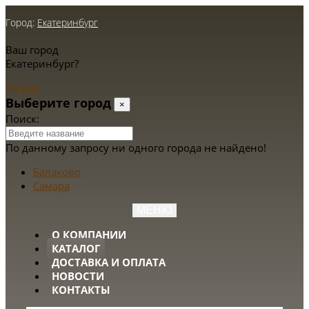
Город:
Екатеринбург
Ваш город
Екатеринбург?
Да
Нет
Выберите город
×
Поиск:
По данному запросу ни одного города не найдено!
Балаково
Самара
МЕНЮ
О КОМПАНИИ
КАТАЛОГ
ДОСТАВКА И ОПЛАТА
НОВОСТИ
КОНТАКТЫ