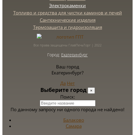
Электрокаменки
Топливо и средства для чистки каминов и печей
Сантехнические изделия
Термозащита и гидроизоляция
Все права защищены ГлавПечьТорг | 2022
Город:
Екатеринбург
Ваш город
Екатеринбург?
Да
Нет
Выберите город
×
Поиск:
По данному запросу ни одного города не найдено!
Балаково
Самара