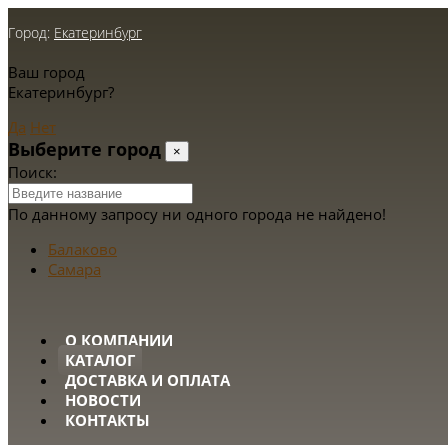
Город:
Екатеринбург
Ваш город
Екатеринбург?
Да
Нет
Выберите город
×
Поиск:
По данному запросу ни одного города не найдено!
Балаково
Самара
О КОМПАНИИ
КАТАЛОГ
ДОСТАВКА И ОПЛАТА
НОВОСТИ
КОНТАКТЫ