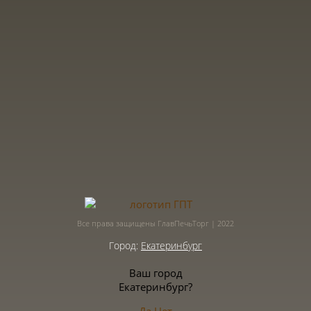
Все права защищены ГлавПечьТорг | 2022
Город:
Екатеринбург
Ваш город
Екатеринбург?