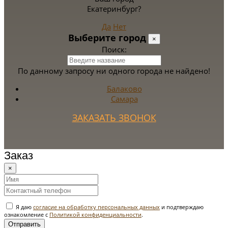
Екатеринбург?
Да
Нет
Выберите город
×
Поиск:
По данному запросу ни одного города не найдено!
Балаково
Самара
ЗАКАЗАТЬ ЗВОНОК
Заказ
×
Я даю
согласие на обработку персональных данных
и подтверждаю
ознакомление с
Политикой конфиденциальности
.
Отправить