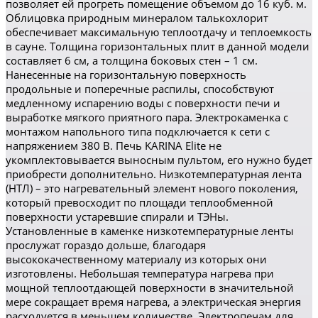
позволяет ей прогреть помещение объемом до 16 куб. м.
Облицовка природным минералом талькохлорит
обеспечивает максимальную теплоотдачу и теплоемкость
в сауне. Толщина горизонтальных плит в данной модели
составляет 6 см, а толщина боковых стен – 1 см.
Нанесенные на горизонтальную поверхность
продольные и поперечные распилы, способствуют
медленному испарению воды с поверхности печи и
выработке мягкого приятного пара. Электрокаменка с
монтажом напольного типа подключается к сети с
напряжением 380 В. Печь KARINA Elite не
укомплектовывается выносным пультом, его нужно будет
приобрести дополнительно. Низкотемпературная лента
(НТЛ) – это нагревательный элемент нового поколения,
который превосходит по площади теплообменной
поверхности устаревшие спирали и ТЭНы.
Установленные в каменке низкотемпературные ленты
прослужат гораздо дольше, благодаря
высококачественному материалу из которых они
изготовлены. Небольшая температура нагрева при
мощной теплоотдающей поверхности в значительной
мере сокращает время нагрева, а электрическая энергия
расходуется в меньшем количестве. Электропечам для