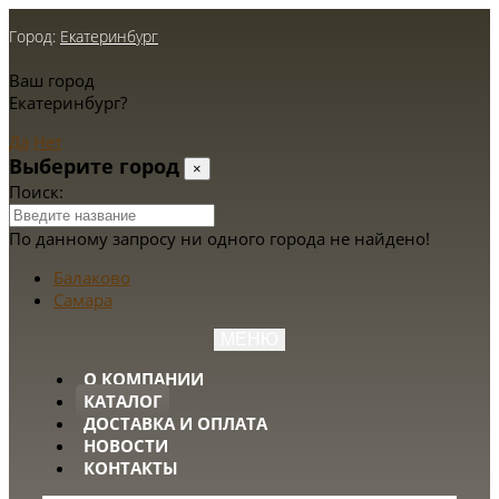
Город:
Екатеринбург
Ваш город
Екатеринбург?
Да
Нет
Выберите город
×
Поиск:
По данному запросу ни одного города не найдено!
Балаково
Самара
МЕНЮ
О КОМПАНИИ
КАТАЛОГ
ДОСТАВКА И ОПЛАТА
НОВОСТИ
КОНТАКТЫ