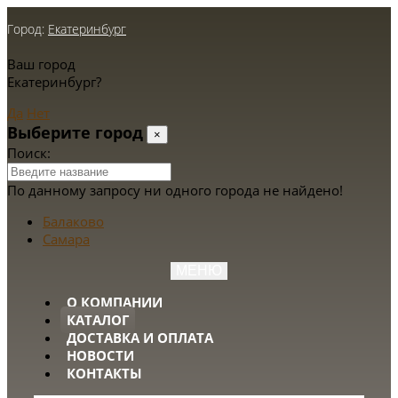
Город:
Екатеринбург
Ваш город
Екатеринбург?
Да
Нет
Выберите город
×
Поиск:
По данному запросу ни одного города не найдено!
Балаково
Самара
МЕНЮ
О КОМПАНИИ
КАТАЛОГ
ДОСТАВКА И ОПЛАТА
НОВОСТИ
КОНТАКТЫ