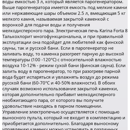
воды емкостью 3 л, который является парогенератором.
Выше парогенератора имеется емкость под мелкие камни
или нержавеющие шары объемом 2.5 л, вмещающая 5 кг
мелкого камня, называемая закрытой каменкой с
воронкой для подачи воды и получения
мелкодисперсного пара. Электрическая печь Karina Forta 8
Талькохлорит многофункциональна, и при правильной
эксплуатации она подойдет для любителей как финской
сауны, так и русской бани. Если в парогенератор не
заливать воду, то каменка разогреет парную до высокой
температуры (100 -120°C) с относительной влажностью
воздуха 10-12% - режим сухой бани (финская сауна). Если
залить воду в парогенератор, то при разогреве парной
вода будет испаряться и увлажнять воздух до режима
русской бани (60-70°C и 40-50% влажности). В обоих
случаях возможно использование закрытой каменки,
которая дополнительно прибавит мелкодисперного
необжигающего пара, от которого вы получите
удовольствие находясь в парном помещении.
Управление электропечью осуществляется с помощью
выносного пульта, который не входит в комплектацию и
приобретается дополнительно. Благодаря выносному
управлению каменку можно установить в различных