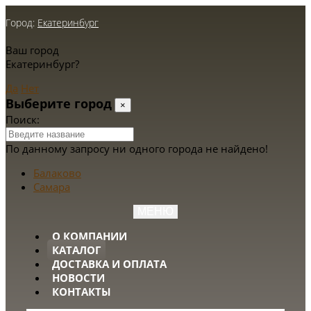
Город:
Екатеринбург
Ваш город
Екатеринбург?
Да
Нет
Выберите город
×
Поиск:
По данному запросу ни одного города не найдено!
Балаково
Самара
МЕНЮ
О КОМПАНИИ
КАТАЛОГ
ДОСТАВКА И ОПЛАТА
НОВОСТИ
КОНТАКТЫ