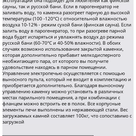
эксплуатации она подойдет для любителей как финской
сауны, так и русской бани. Если в парогенератор не
заливать воду, то каменка разогреет парную до высокой
температуры (100 -120°C) с относительной влажностью
воздуха 10-12% - режим сухой бани (финская сауна). Если
залить воду в парогенератор, то при разогреве парной
вода будет испаряться и увлажнять воздух до режима
русской бани (60-70°C и 40-50% влажности). В обоих
случаях возможно использование закрытой каменки,
которая дополнительно прибавит мелкодисперного
необжигающего пара, от которого вы получите
удовольствие находясь в парном помещении.
Управление электропечью осуществляется с помощью
выносного пульта, который не входит в комплектацию и
приобретается дополнительно. Благодаря выносному
управлению каменку можно установить в различных
местах парильного помещения, а при комбинации с
фланцем можно встроить ее в полок. Все корпусные
элементы печи выполнены из нержавеющей стали. Вес
загружаемых камней составляет 100кг, что сопоставимо с
загрузкой