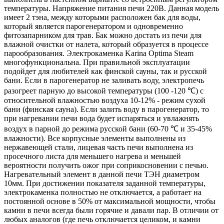
температуры. Напряжение питания печи 220В. Данная модель
имеет 2 тэна, между которыми расположен бак для воды,
который является парогенератором и одновременно
фитозапарником для трав. Бак можно достать из печи для
влажной очистки от налета, который образуется в процессе
парообразования. Электрокаменка Karina Optima Steam
многофункциональна. При правильной эксплуатации
подойдет для любителей как финской сауны, так и русской
бани. Если в парогенератор не заливать воду, электропечь
разогреет парную до высокой температуры (100 -120 ℃) с
относительной влажностью воздуха 10-12% - режим сухой
бани (финская сауна). Если залить воду в парогенератор, то
при нагревании печи вода будет испаряться и увлажнять
воздух в парной до режима русской бани (60-70 ℃ и 35-45%
влажности). Все корпусные элементы выполнены из
нержавеющей стали, лицевая часть печи выполнена из
просечного листа для меньшего нагрева и меньшей
вероятности получить ожог при соприкосновении с печью.
Нагревательный элемент в данной печи ТЭН диаметром
10мм. При достижении показателя заданной температуры,
электрокаменка полностью не отключается, а работает на
постоянной основе в 50% от максимальной мощности, чтобы
камни в печи всегда были горячие и давали пар. В отличии от
любых аналогов (где печь отключается целиком, и камни