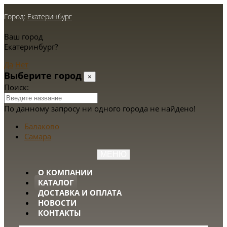
Город:
Екатеринбург
Ваш город
Екатеринбург?
Да
Нет
Выберите город
×
Поиск:
По данному запросу ни одного города не найдено!
Балаково
Самара
МЕНЮ
О КОМПАНИИ
КАТАЛОГ
ДОСТАВКА И ОПЛАТА
НОВОСТИ
КОНТАКТЫ