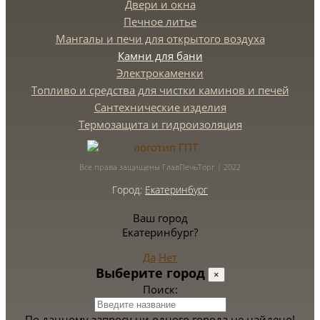
Двери и окна
Печное литье
Мангалы и печи для открытого воздуха
Камни для бани
Электрокаменки
Топливо и средства для чистки каминов и печей
Сантехнические изделия
Термозащита и гидроизоляция
Все права защищены ГлавПечьТорг | 2022
Город:
Екатеринбург
Ваш город
Екатеринбург?
Да
Нет
Выберите город
×
Поиск:
По данному запросу ни одного города не найдено!