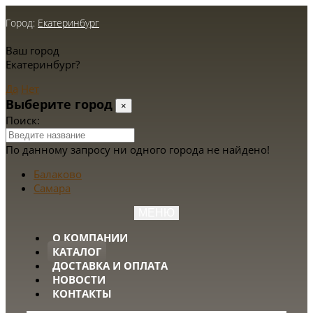
Город:
Екатеринбург
Ваш город
Екатеринбург?
Да
Нет
Выберите город
×
Поиск:
По данному запросу ни одного города не найдено!
Балаково
Самара
МЕНЮ
О КОМПАНИИ
КАТАЛОГ
ДОСТАВКА И ОПЛАТА
НОВОСТИ
КОНТАКТЫ