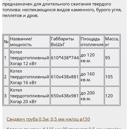
предназначен для длительного сжигания твердого
топлива: неспекающихся видов каменного, бурого угля,
пеллетов и дров.
Название/
Габбариты
Площадь
Масса,
№
мощность
ВхШхГ
отопления
кг
Котел
до 120
1
твердотопливный
610*438*744
95
кв.м.
Хогар 12 кВт
Котел
до 160
2
твердотопливный
610х438х881
105
кв.м.
Хогар 16 кВт
Котел
до 200
3
твердотопливный
650х438х981
120
кв.м.
Хогар 20 кВт
Сэндвич труба 0,5м; 0,5 мм нж/оц ⌀150