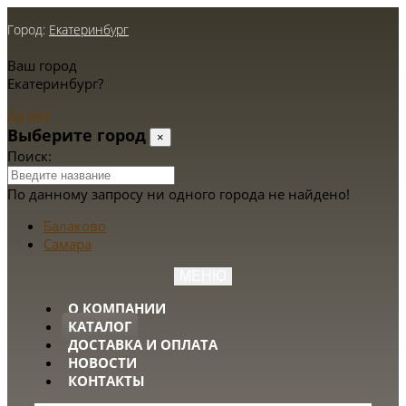
Город:
Екатеринбург
Ваш город
Екатеринбург?
Да
Нет
Выберите город
×
Поиск:
По данному запросу ни одного города не найдено!
Балаково
Самара
МЕНЮ
О КОМПАНИИ
КАТАЛОГ
ДОСТАВКА И ОПЛАТА
НОВОСТИ
КОНТАКТЫ