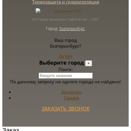
Термозащита и гидроизоляция
Все права защищены ГлавПечьТорг | 2022
Город:
Екатеринбург
Ваш город
Екатеринбург?
Да
Нет
Выберите город
×
Поиск:
По данному запросу ни одного города не найдено!
Балаково
Самара
ЗАКАЗАТЬ ЗВОНОК
Заказ