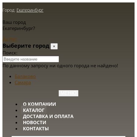
Город:
Екатеринбург
Ваш город
Екатеринбург?
Да
Нет
Выберите город
×
Поиск:
По данному запросу ни одного города не найдено!
Балаково
Самара
МЕНЮ
О КОМПАНИИ
КАТАЛОГ
ДОСТАВКА И ОПЛАТА
НОВОСТИ
КОНТАКТЫ