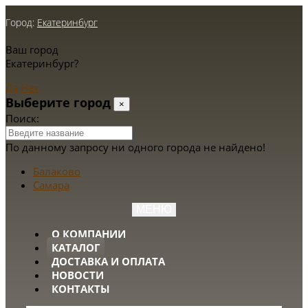
Город:
Екатеринбург
Ваш город
Екатеринбург?
Да
Нет
Выберите город
×
Поиск:
По данному запросу ни одного города не найдено!
Балаково
Самара
МЕНЮ
О КОМПАНИИ
КАТАЛОГ
ДОСТАВКА И ОПЛАТА
НОВОСТИ
КОНТАКТЫ