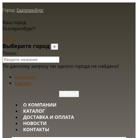
Город:
Екатеринбург
Ваш город
Екатеринбург?
Да
Нет
Выберите город
×
Поиск:
По данному запросу ни одного города не найдено!
Балаково
Самара
МЕНЮ
О КОМПАНИИ
КАТАЛОГ
ДОСТАВКА И ОПЛАТА
НОВОСТИ
КОНТАКТЫ