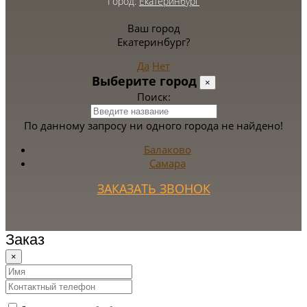
Город:
Екатеринбург
Ваш город
Екатеринбург?
Да
Нет
Выберите город
×
Поиск:
По данному запросу ни одного города не найдено!
Балаково
Самара
ЗАКАЗАТЬ ЗВОНОК
Заказ
×