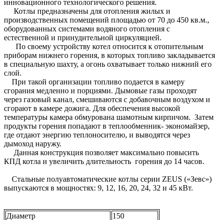
инновационного технологического решения.
Котлы предназначены для отопления жилых и
производственных помещений площадью от 70 до 450 кв.м.,
оборудованных системами водяного отопления с
естественной и принудительной циркуляцией.
По своему устройству котел относится к отопительным
приборам нижнего горения, в которых топливо закладывается
в специальную шахту, а огонь охватывает только нижний его
слой.
При такой организации топливо подается в камеру
сгорания медленно и порциями. Дымовые газы проходят
через газовый канал, смешиваются с добавочным воздухом и
сгорают в камере дожига. Для обеспечения высокой
температуры камера обмурована шамотным кирпичом. Затем
продукты горения попадают в теплообменник- экономайзер,
где отдают энергию теплоносителю, и выводятся через
дымоход наружу.
Данная конструкция позволяет максимально повысить
КПД котла и увеличить длительность горения до 14 часов.
Стальные полуавтоматические котлы серии ZEUS («Зевс»)
выпускаются в мощностях: 9, 12, 16, 20, 24, 32 и 45 кВт.
Диаметр
150