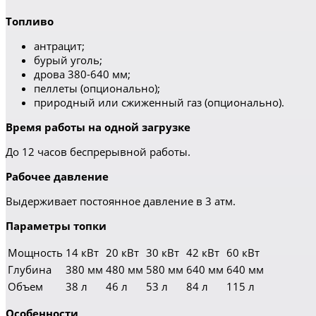
Топливо
антрацит;
бурый уголь;
дрова 380-640 мм;
пеллеты (опционально);
природный или сжиженный газ (опционально).
Время работы на одной загрузке
До 12 часов беспрерывной работы.
Рабочее давление
Выдерживает постоянное давление в 3 атм.
Параметры топки
Мощность
14 кВт
20 кВт
30 кВт
42 кВт
60 кВт
Глубина
380 мм
480 мм
580 мм
640 мм
640 мм
Объем
38 л
46 л
53 л
84 л
115 л
Особенности