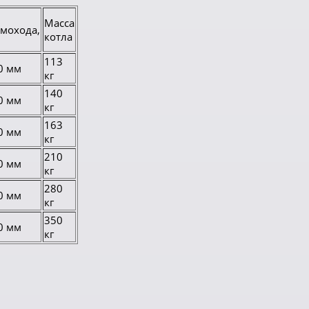
Масса
мохода,
котла
113
0 мм
кг
140
0 мм
кг
163
0 мм
кг
210
0 мм
кг
280
0 мм
кг
350
0 мм
кг