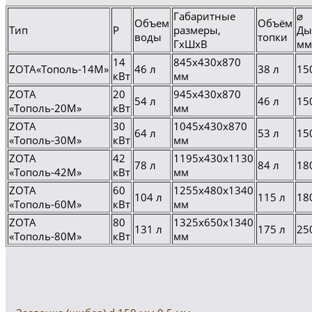
Габаритные
⌀
Объем
Объём
Тип
P
размеры,
Ды
воды
топки
ГхШхВ
мм
14
845х430х870
ZOTA«Тополь-14М»
46 л
38 л
15
кВт
мм
ZOTA
20
945х430х870
54 л
46 л
15
«Тополь-20М»
кВт
мм
ZOTA
30
1045х430х870
64 л
53 л
15
«Тополь-30М»
кВт
мм
ZOTA
42
1195х430х1130
78 л
84 л
18
«Тополь-42М»
кВт
мм
ZOTA
60
1255x480x1340
104 л
115 л
18
«Тополь-60М»
кВт
мм
ZOTA
80
1325x650x1340
131 л
175 л
25
«Тополь-80М»
кВт
мм