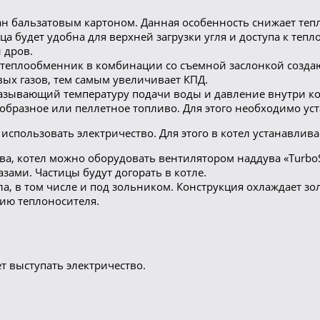
н бальзатовым картоном. Данная особенность снижает теп
ца будет удобна для верхней загрузки угля и доступа к теп
 дров.
й теплообменник в комбинации со съемной заслонкой созда
ых газов, тем самым увеличивает КПД.
азывающий температуру подачи воды и давление внутри ко
ообразное или пеллетное топливо. Для этого необходимо ус
использовать электричество. Для этого в котел устанавлива
а, котел можно оборудовать вентилятором наддува «TurboSe
зами. Частицы будут догорать в котле.
ла, в том числе и под зольником. Конструкция охлаждает з
ию теплоносителя.
т выступать электричество.