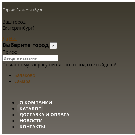
Город:
Екатеринбург
Ваш город
Екатеринбург?
Да
Нет
Выберите город
×
Поиск:
По данному запросу ни одного города не найдено!
Балаково
Самара
О КОМПАНИИ
КАТАЛОГ
ДОСТАВКА И ОПЛАТА
НОВОСТИ
КОНТАКТЫ