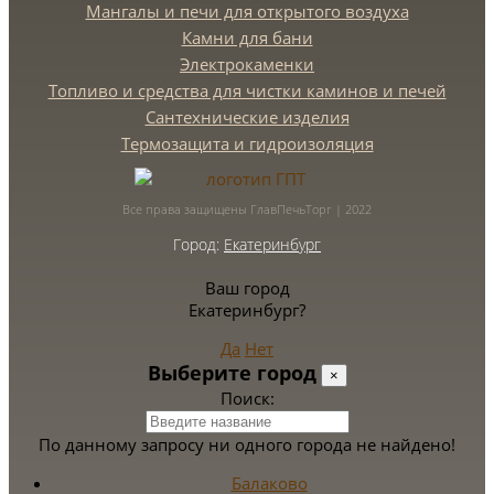
Мангалы и печи для открытого воздуха
Камни для бани
Электрокаменки
Топливо и средства для чистки каминов и печей
Сантехнические изделия
Термозащита и гидроизоляция
Все права защищены ГлавПечьТорг | 2022
Город:
Екатеринбург
Ваш город
Екатеринбург?
Да
Нет
Выберите город
×
Поиск:
По данному запросу ни одного города не найдено!
Балаково