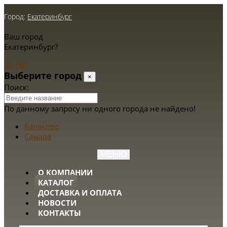
Город:
Екатеринбург
Ваш город
Екатеринбург?
Да
Нет
Выберите город
×
Поиск:
По данному запросу ни одного города не найдено!
Балаково
Самара
МЕНЮ
О КОМПАНИИ
КАТАЛОГ
ДОСТАВКА И ОПЛАТА
НОВОСТИ
КОНТАКТЫ