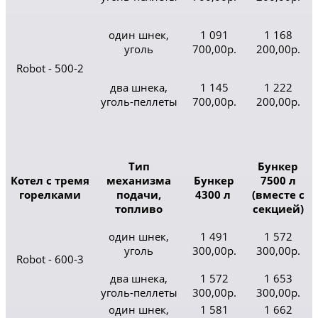
один шнек,
1 091
1 168
уголь
700,00р.
200,00р.
Robot - 500-2
два шнека,
1 145
1 222
уголь-пеллеты
700,00р.
200,00р.
Тип
Бункер
Котел с тремя
механизма
Бункер
7500 л
горелками
подачи,
4300 л
(вместе с
топливо
секцией)
один шнек,
1 491
1 572
уголь
300,00р.
300,00р.
Robot - 600-3
два шнека,
1 572
1 653
уголь-пеллеты
300,00р.
300,00р.
один шнек,
1 581
1 662