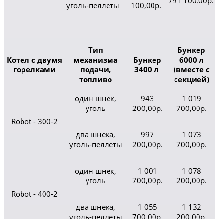
791 100,00р.
уголь-пеллеты
100,00р.
Тип
Бункер
Котел с двумя
механизма
Бункер
6000 л
горелками
подачи,
3400 л
(вместе с
топливо
секцией)
один шнек,
943
1 019
уголь
200,00р.
700,00р.
Robot - 300-2
два шнека,
997
1 073
уголь-пеллеты
200,00р.
700,00р.
один шнек,
1 001
1 078
уголь
700,00р.
200,00р.
Robot - 400-2
два шнека,
1 055
1 132
уголь-пеллеты
700,00р.
200,00р.