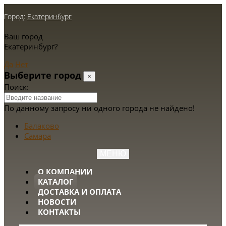
Город:
Екатеринбург
Ваш город
Екатеринбург?
Да
Нет
Выберите город
×
Поиск:
По данному запросу ни одного города не найдено!
Балаково
Самара
МЕНЮ
О КОМПАНИИ
КАТАЛОГ
ДОСТАВКА И ОПЛАТА
НОВОСТИ
КОНТАКТЫ