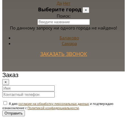
Да
Нет
Выберите город
×
Поиск:
По данному запросу ни одного города не найдено!
Балаково
Самара
ЗАКАЗАТЬ ЗВОНОК
Заказ
×
Я даю
согласие на обработку персональных данных
и подтверждаю
ознакомление с
Политикой конфиденциальности
.
Отправить