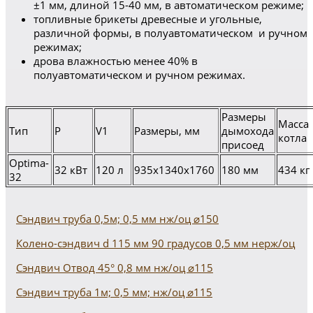
±1 мм, длиной 15-40 мм, в автоматическом режиме;
топливные брикеты древесные и угольные,
различной формы, в полуавтоматическом и ручном
режимах;
дрова влажностью менее 40% в
полуавтоматическом и ручном режимах.
Размеры
Масса
Тип
P
V1
Размеры, мм
дымохода
котла
присоед
Optima-
32 кВт
120 л
935x1340x1760
180 мм
434 кг
32
Сэндвич труба 0,5м; 0,5 мм нж/оц ⌀150
Колено-сэндвич d 115 мм 90 градусов 0,5 мм нерж/оц
Сэндвич Отвод 45° 0,8 мм нж/оц ⌀115
Сэндвич труба 1м; 0,5 мм; нж/оц ⌀115