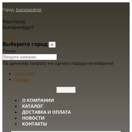
Город:
Екатеринбург
Ваш город
Екатеринбург?
Да
Нет
Выберите город
×
Поиск:
По данному запросу ни одного города не найдено!
Балаково
Самара
МЕНЮ
О КОМПАНИИ
КАТАЛОГ
ДОСТАВКА И ОПЛАТА
НОВОСТИ
КОНТАКТЫ