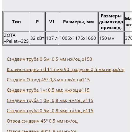
Размеры
Ма
Тип
P
V1
Размеры, мм
дымохода
ко
присоед.
ZOTA
32 кВт
107 л
1005х1175х1660
150 мм
370
«Pellet»-32S
Сэндвич труба 0,5м; 0,5 мм нж/оц ⌀150
Колено-сэндвич d 115 мм 90 градусов 0,5 мм нерж/оц
Сэндвич Отвод 45° 0,8 мм нж/оц ⌀115
Сэндвич труба 1м; 0,5 мм; нж/оц ⌀115
Сэндвич труба 1,0м; 0,8 мм; нж/оц ⌀115
Сэндвич труба 0,5м; 0,8 мм; нж/оц ⌀115
Отвод сэндвич 45° 0,5 мм нж/оц
Отвод сэндвич 90° 0,8 мм нж/оц