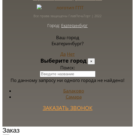
Все права защищены ГлавПечьТорг | 2022
Город:
Екатеринбург
Ваш город
Екатеринбург?
Да
Нет
Выберите город
×
Поиск:
По данному запросу ни одного города не найдено!
Балаково
Самара
ЗАКАЗАТЬ ЗВОНОК
Заказ