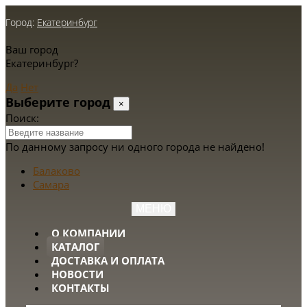
Город:
Екатеринбург
Ваш город
Екатеринбург?
Да
Нет
Выберите город
×
Поиск:
По данному запросу ни одного города не найдено!
Балаково
Самара
МЕНЮ
О КОМПАНИИ
КАТАЛОГ
ДОСТАВКА И ОПЛАТА
НОВОСТИ
КОНТАКТЫ