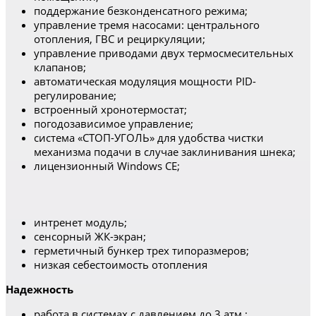
поддержание безконденсатного режима;
управление тремя насосами: центрального
отопления, ГВС и рециркуляции;
управление приводами двух термосмесительных
клапанов;
автоматическая модуляция мощности PID-
регулирование;
встроенный хронотермостат;
погодозависимое управление;
cистема «СТОП-УГОЛЬ» для удобства чистки
механизма подачи в случае заклинивания шнека;
лицензионный Windows CE;
интренет модуль;
сенсорный ЖК-экран;
герметичный бункер трех типоразмеров;
низкая себестоимость отопления
Надежность
работа в системах с давлением до 3 атм.;