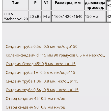
М
Тип
P
V1
Размеры, мм
дымохода
к
присоед.
ZOTA
20 кВт
94 л
1160х1420х1640
150 мм
42
"Stahanov"-20
Сэндвич труба 0,5м; 0,5 мм нж/оц ⌀150
Колено-сэндвич d 115 мм 90 градусов 0,5 мм нерж/оц
Сэндвич Отвод 45° 0,8 мм нж/оц ⌀115
Сэндвич труба 1м; 0,5 мм; нж/оц ⌀115
Сэндвич труба 1,0м; 0,8 мм; нж/оц ⌀115
Сэндвич труба 0,5м; 0,8 мм; нж/оц ⌀115
Отвод сэндвич 45° 0,5 мм нж/оц
Отвод сэндвич 90° 0,8 мм нж/оц