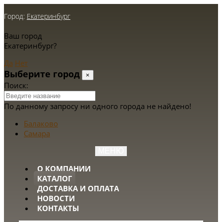
Город:
Екатеринбург
Ваш город
Екатеринбург?
Да
Нет
Выберите город
×
Поиск:
По данному запросу ни одного города не найдено!
Балаково
Самара
МЕНЮ
О КОМПАНИИ
КАТАЛОГ
ДОСТАВКА И ОПЛАТА
НОВОСТИ
КОНТАКТЫ