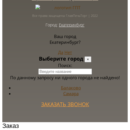
Все права защищены ГлавПечьТорг | 2022
Город:
Екатеринбург
Ваш город
Екатеринбург?
Да
Нет
Выберите город
×
Поиск:
По данному запросу ни одного города не найдено!
Балаково
Самара
ЗАКАЗАТЬ ЗВОНОК
Заказ