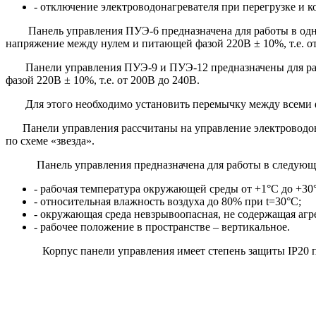
- отключение электроводонагревателя при перегрузке и к
Панель управления ПУЭ-6 предназначена для работы в одноф
напряжение между нулем и питающей фазой 220В ± 10%, т.е. от
Панели управления ПУЭ-9 и ПУЭ-12 предназначены для работ
фазой 220В ± 10%, т.е. от 200В до 240В.
Для этого необходимо установить перемычку между всеми фа
Панели управления рассчитаны на управление электроводона
по схеме «звезда».
Панель управления предназначена для работы в следующ
- рабочая температура окружающей среды от +1°С до +30
- относительная влажность воздуха до 80% при t=30°С;
- окружающая среда невзрывоопасная, не содержащая аг
- рабочее положение в пространстве – вертикальное.
Корпус панели управления имеет степень защиты IP20 п