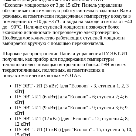
«Econom» мощностью от 3 до 15 кВт. Панель управления
обеспечивает оптимальную работу системы в заданных Вами
режимах, автоматически поддерживая температуру воздуха в
помещении от +10 до +35°С и воды на выходе из котла от +40
до +90°С. Наличие ступеней мощности позволяет более
экономно использовать потребляемую электроэнергию.
Необходимое количество работающих ступеней мощности
выбирается вручную с помощью переключателя.
Широкое распространение Панели управления ПУ ЭВТ-И1
получили, как прибор для поддержания температуры
теплоносителя с помощью встроенного блока-ТЭН во всех
твердотопливных, пеллетных, автоматических и
полуавтоматических котлах «ZOTA».
ПУ ЭВТ - И1 (3 кВт) [для "Econom" - 3, ступени 1, 2, 3
кВт]
ПУ ЭВТ- И1 (6 кВт) [для "Econom" - 6; ступени 2; 4; 6
кВт]
ПУ ЭВТ- И1 (9 кВт) [для "Econom" - 9; ступени 3; 6; 9
кВт]
ПУ ЭВТ- И1 (12 кВт) [для "Econom" - 12; ступени 4; 8;
12 кВт]
ПУ ЭВТ - И1 (15 кВт) [для "Econom" - 15, ступени 5, 10,
15 кВт]