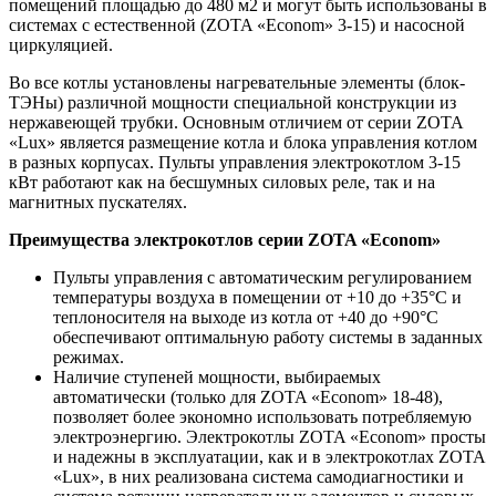
помещений площадью до 480 м2 и могут быть использованы в
системах с естественной (ZOTA «Econom» 3-15) и насосной
циркуляцией.
Во все котлы установлены нагревательные элементы (блок-
ТЭНы) различной мощности специальной конструкции из
нержавеющей трубки. Основным отличием от серии ZOTA
«Lux» является размещение котла и блока управления котлом
в разных корпусах. Пульты управления электрокотлом 3-15
кВт работают как на бесшумных силовых реле, так и на
магнитных пускателях.
Преимущества электрокотлов серии ZOTA «Econom»
Пульты управления с автоматическим регулированием
температуры воздуха в помещении от +10 до +35°С и
теплоносителя на выходе из котла от +40 до +90°С
обеспечивают оптимальную работу системы в заданных
режимах.
Наличие ступеней мощности, выбираемых
автоматически (только для ZOTA «Econom» 18-48),
позволяет более экономно использовать потребляемую
электроэнергию. Электрокотлы ZOTA «Econom» просты
и надежны в эксплуатации, как и в электрокотлах ZOTA
«Lux», в них реализована система самодиагностики и