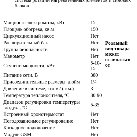
система ротации нагревательных элементов и силовых
блоков.
Мощность электрокотла, кВт
15
Площадь обогрева, кв.м
150
Циркуляционный насос
Нет
Расширительный бак
Нет
Реальный
вид товара
Группа безопасности
Нет
может
Манометр
Нет
отличаться
5-10-
от
Ступени мощности, кВт
15
Питание сети, В
380
Присоединительные размеры, дюйм
1¼
Давление в системе, кг/см2 (атм.)
3
Температура теплоносителя, ºC
30-90
Диапазон регулировки температуры
5-35
воздуха, ºC
Встроенный хронотермостат
Нет
Погодозависимое регулирование
Нет
Каскадное подключение
Нет
Модуль GSM
Нет