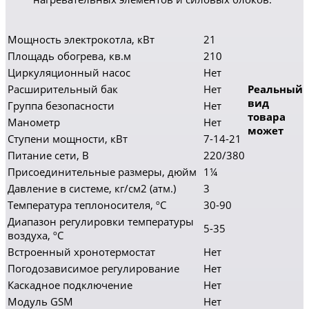
Мощность электрокотла, кВт
21
Площадь обогрева, кв.м
210
Циркуляционный насос
Нет
Расширительный бак
Нет
Реальный
вид
Группа безопасности
Нет
товара
Манометр
Нет
может
Ступени мощности, кВт
7-14-21
Питание сети, В
220/380
Присоединительные размеры, дюйм
1¼
Давление в системе, кг/см2 (атм.)
3
Температура теплоносителя, ºC
30-90
Диапазон регулировки температуры
5-35
воздуха, ºC
Встроенный хронотермостат
Нет
Погодозависимое регулирование
Нет
Каскадное подключение
Нет
Модуль GSM
Нет