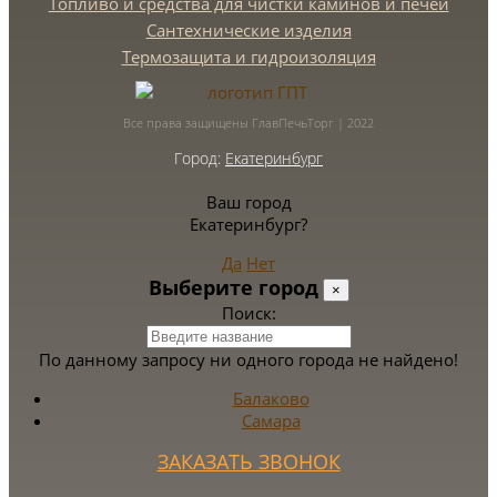
Топливо и средства для чистки каминов и печей
Сантехнические изделия
Термозащита и гидроизоляция
Все права защищены ГлавПечьТорг | 2022
Город:
Екатеринбург
Ваш город
Екатеринбург?
Да
Нет
Выберите город
×
Поиск:
По данному запросу ни одного города не найдено!
Балаково
Самара
ЗАКАЗАТЬ ЗВОНОК