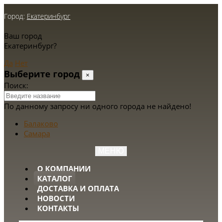
Город:
Екатеринбург
Ваш город
Екатеринбург?
Да
Нет
Выберите город
×
Поиск:
По данному запросу ни одного города не найдено!
Балаково
Самара
МЕНЮ
О КОМПАНИИ
КАТАЛОГ
ДОСТАВКА И ОПЛАТА
НОВОСТИ
КОНТАКТЫ