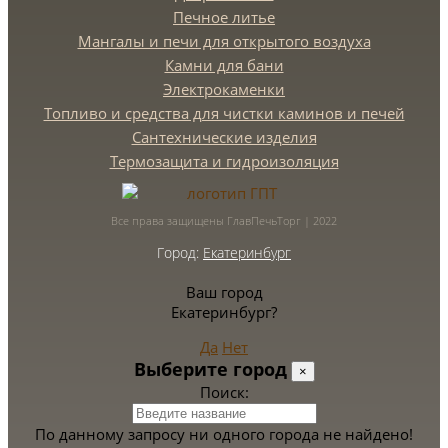
Печное литье
Мангалы и печи для открытого воздуха
Камни для бани
Электрокаменки
Топливо и средства для чистки каминов и печей
Сантехнические изделия
Термозащита и гидроизоляция
Все права защищены ГлавПечьТорг | 2022
Город:
Екатеринбург
Ваш город
Екатеринбург?
Да
Нет
Выберите город
×
Поиск:
По данному запросу ни одного города не найдено!