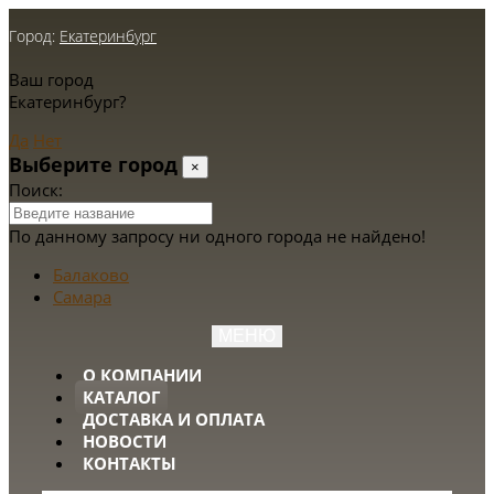
Город:
Екатеринбург
Ваш город
Екатеринбург?
Да
Нет
Выберите город
×
Поиск:
По данному запросу ни одного города не найдено!
Балаково
Самара
МЕНЮ
О КОМПАНИИ
КАТАЛОГ
ДОСТАВКА И ОПЛАТА
НОВОСТИ
КОНТАКТЫ