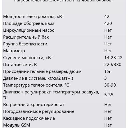
Мощность электрокотла, кВт
42
Площадь обогрева, кв.м
420
Циркуляционный насос
Нет
Расширительный бак
Нет
Группа безопасности
Нет
Манометр
Нет
Ступени мощности, кВт
14-28-42
Питание сети, В
220/380
Присоединительные размеры, дюйм
1¼
Давление в системе, кг/см2 (атм.)
3
Температура теплоносителя, ºC
30-90
Диапазон регулировки температуры воздуха,
5-35
ºC
Встроенный хронотермостат
Нет
Погодозависимое регулирование
Нет
Каскадное подключение
Нет
Модуль GSM
Нет