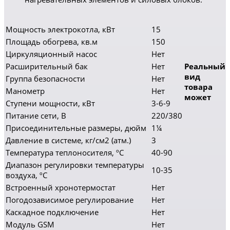
Мощность электрокотла, кВт
15
Площадь обогрева, кв.м
150
Циркуляционный насос
Нет
Расширительный бак
Нет
Реальный
вид
Группа безопасности
Нет
товара
Манометр
Нет
может
Ступени мощности, кВт
3-6-9
Питание сети, В
220/380
Присоединительные размеры, дюйм
1¼
Давление в системе, кг/см2 (атм.)
3
Температура теплоносителя, ºC
40-90
Диапазон регулировки температуры
10-35
воздуха, ºC
Встроенный хронотермостат
Нет
Погодозависимое регулирование
Нет
Каскадное подключение
Нет
Модуль GSM
Нет