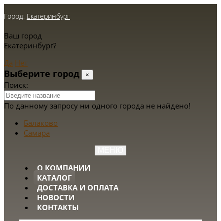
Город:
Екатеринбург
Ваш город
Екатеринбург?
Да
Нет
Выберите город
×
Поиск:
По данному запросу ни одного города не найдено!
Балаково
Самара
МЕНЮ
О КОМПАНИИ
КАТАЛОГ
ДОСТАВКА И ОПЛАТА
НОВОСТИ
КОНТАКТЫ