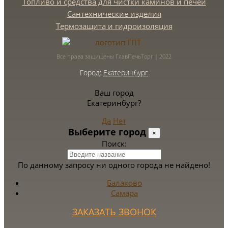
Топливо и средства для чистки каминов и печей
Сантехнические изделия
Термозащита и гидроизоляция
Все права защищены ГлавПечьТорг | 2022
Город:
Екатеринбург
Ваш город
Екатеринбург?
Да
Нет
Выберите город
×
Поиск:
По данному запросу ни одного города не найдено!
Балаково
Самара
ЗАКАЗАТЬ ЗВОНОК