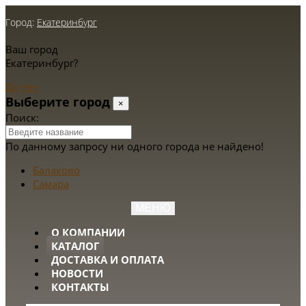
Город:
Екатеринбург
Ваш город
Екатеринбург?
Да
Нет
Выберите город
×
Поиск:
По данному запросу ни одного города не найдено!
Балаково
Самара
МЕНЮ
О КОМПАНИИ
КАТАЛОГ
ДОСТАВКА И ОПЛАТА
НОВОСТИ
КОНТАКТЫ