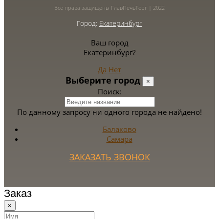
Все права защищены ГлавПечьТорг | 2022
Город:
Екатеринбург
Ваш город
Екатеринбург?
Да
Нет
Выберите город
×
Поиск:
По данному запросу ни одного города не найдено!
Балаково
Самара
ЗАКАЗАТЬ ЗВОНОК
Заказ
×