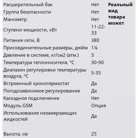
Расширительный бак
Нет
Реальный
вид
Группа безопасности
Нет
товара
Манометр
Нет
может
11-22-
Ступени мощности, кВт
33
Питание сети, В
380
Присоединительные размеры, дюйм
1¼
Давление в системе, кг/см2 (атм.)
3
Температура теплоносителя, ºC
30-90
Диапазон регулировки температуры
5-35
воздуха, ºC
Встроенный хронотермостат
Да
Погодозависимое регулирование
Да
Каскадное подключение
Нет
Модуль GSM
Опция
Использование незамерзающих
Да
жидкостей
Высота, см
25