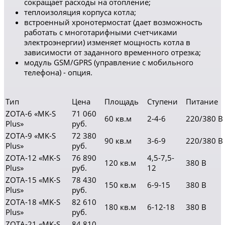
сокращает расходы на отопление;
теплоизоляция корпуса котла;
встроенный хронотермостат (дает возможность
работать с многотарифными счетчиками
электроэнергии) изменяет мощность котла в
зависимости от заданного временного отрезка;
модуль GSM/GPRS (управление с мобильного
телефона) - опция.
Тип
Цена
Площадь
Cтупени
Питание
ZOTA-6 «MK-S
71 060
60 кв.м
2-4-6
220/380 В
Plus»
руб.
ZOTA-9 «MK-S
72 380
90 кв.м
3-6-9
220/380 В
Plus»
руб.
ZOTA-12 «MK-S
76 890
4,5-7,5-
120 кв.м
380 В
Plus»
руб.
12
ZOTA-15 «MK-S
78 430
150 кв.м
6-9-15
380 В
Plus»
руб.
ZOTA-18 «MK-S
82 610
180 кв.м
6-12-18
380 В
Plus»
руб.
ZOTA-21 «MK-S
84 810