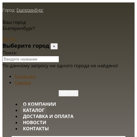
Город:
Екатеринбург
Ваш город
Екатеринбург?
Да
Нет
Выберите город
×
Поиск:
По данному запросу ни одного города не найдено!
Балаково
Самара
МЕНЮ
О КОМПАНИИ
КАТАЛОГ
ДОСТАВКА И ОПЛАТА
НОВОСТИ
КОНТАКТЫ