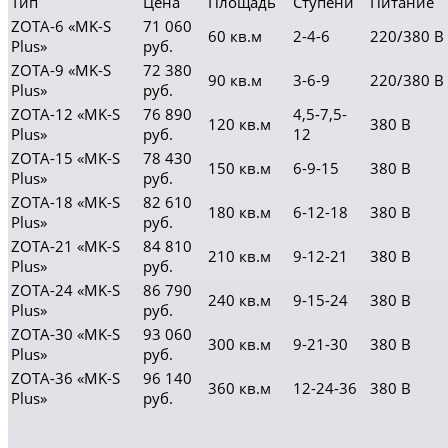
Тип
Цена
Площадь
Cтупени
Питание
ZOTA-6 «MK-S
71 060
60 кв.м
2-4-6
220/380 В
Plus»
руб.
ZOTA-9 «MK-S
72 380
90 кв.м
3-6-9
220/380 В
Plus»
руб.
ZOTA-12 «MK-S
76 890
4,5-7,5-
120 кв.м
380 В
Plus»
руб.
12
ZOTA-15 «MK-S
78 430
150 кв.м
6-9-15
380 В
Plus»
руб.
ZOTA-18 «MK-S
82 610
180 кв.м
6-12-18
380 В
Plus»
руб.
ZOTA-21 «MK-S
84 810
210 кв.м
9-12-21
380 В
Plus»
руб.
ZOTA-24 «MK-S
86 790
240 кв.м
9-15-24
380 В
Plus»
руб.
ZOTA-30 «MK-S
93 060
300 кв.м
9-21-30
380 В
Plus»
руб.
ZOTA-36 «MK-S
96 140
360 кв.м
12-24-36
380 В
Plus»
руб.