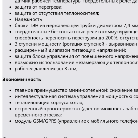
датчик рабочей температуры твердотельных реле; д
защита от перегрева;
защита от отсутствия теплоносителя;
Надежность
блоки ТЭН из нержавеющей трубки диаметром 7,4 мм
твердотельные бесконтакнтые реле в коммутирующей 
способность переносить перегрузки до 200%, отсутс
3 ступени мощности (ротация ступеней - выравнивани
расширенный диапазон питающих напряжений;
защита блока управления от повышенного напряжени
возможно использование незамерзающих теплоноси
рабочее давление до 3 атм;
Экономичность
главное преимущество мини-котельной: снижение за
интеллектуальная система управления мощностью со
теплоизоляция корпуса котла;
встроенный хронотермостат (дает возможность работ
временного отрезка;
модуль GSM/GPRS (управление с мобильного телефона