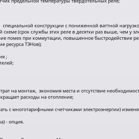
атчик предельной температуры твердотельных реле;
 специальной конструкции с пониженной ваттной нагрузко
схеме (срок службы этих реле в десятки раз выше, чем у 
твие помех при коммутации, повышенное быстродействие рел
е ресурса ТЭНов);
я ;
телей;
трат на монтаж, экономия места и отсутствие необходимос
кращает расходы на отопление;
ать с многотарифными счетчиками электроэнергии) изменяе
) - опция.